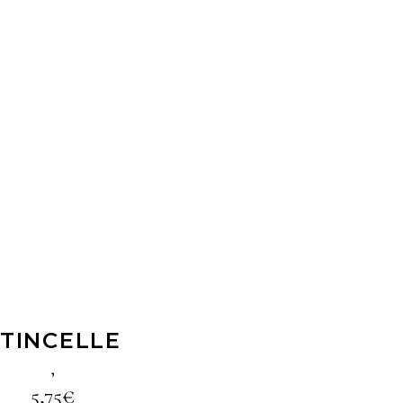
LIRE LA SUITE
TINCELLE
,
5,75
€