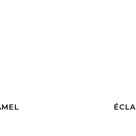
E
AMEL
ÉCLA