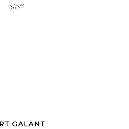
5,75
€
LIRE LA SUITE
RT GALANT