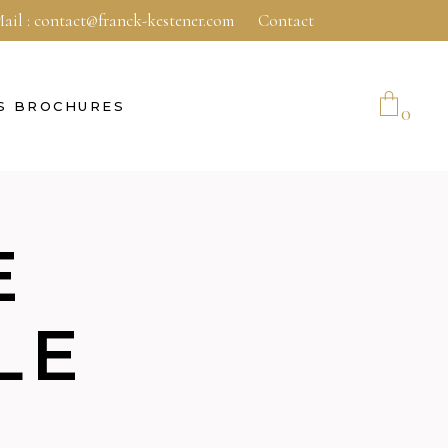
ail :
contact@franck-kestener.com
Contact
S BROCHURES
0
No products in the cart.
E
LE