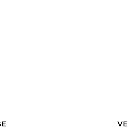
E
SE
VE