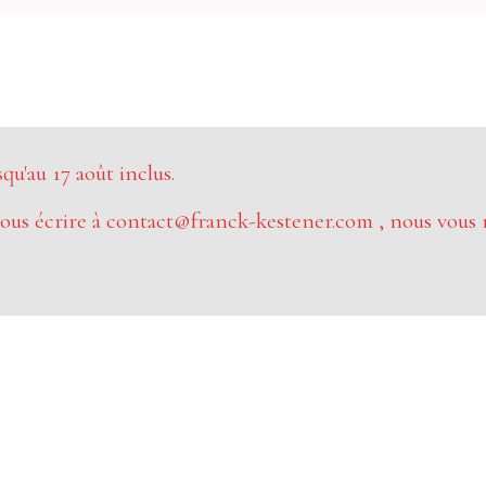
u'au 17 août inclus.
ous écrire à contact@franck-kestener.com , nous vous 