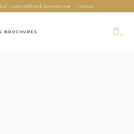
ail :
contact@franck-kestener.com
Contact
S BROCHURES
0
No products in the cart.
E