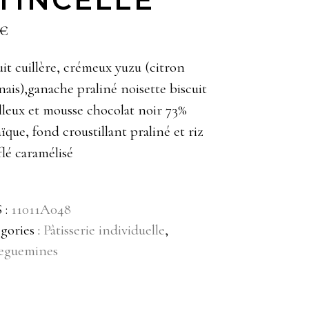
€
uit cuillère, crémeux yuzu (citron
nais),ganache praliné noisette biscuit
leux et mousse chocolat noir 73%
ïque, fond croustillant praliné et riz
flé caramélisé
 :
11011A048
gories :
Pâtisserie individuelle
,
reguemines