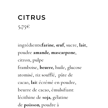
CITRUS
5,75
€
ingrédients
:farine,
œuf
, sucre,
lait
,
poudre
amande, mascarpone
,
citron, pulpe
framboise,
beurre,
huile, glucose
atomisé, riz soufflé, pâte de
cacao,
lai
t écrémé en poudre,
beurre de cacao, émulsifiant:
lécithine de
soja,
gélatine
de
poisson,
poudre à