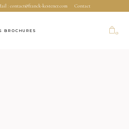
ail :
contact@franck-kestener.com
Contact
S BROCHURES
0
No products in the cart.
E