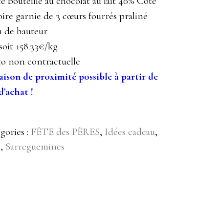
te bouteille au chocolat au lait 40% Côte
oire garnie de 3 cœurs fourrés praliné
 de hauteur
soit 158.33€/kg
o non contractuelle
aison de proximité possible à partir de
d’achat !
gories :
FÊTE des PÈRES
,
Idées cadeau
,
s
,
Sarreguemines