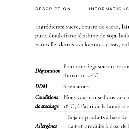
DESCRIPTION
INFORMATION
Ingrédients: Sucre, beurre de cacao,
lai
pure, émulsifiant: lécithine de
soja,
huil
naturelle, denrées colorantes: cassis, r
Pour une dégustation optima
Dégustation
d'environ 22°C
DDM
6 semaines
Conditions
Nous vous conseillons de co
de stockage
18°C, à l’abri de la lumière 
– Soja et produits à base de 
Allergènes
– Lait et produits à base de l