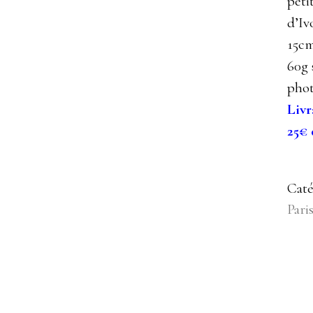
peti
d’Iv
15cm
60g 
phot
Livr
25€ 
Caté
Pari