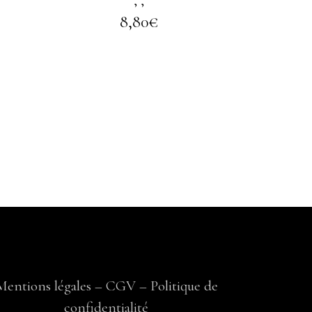
,
,
8,80
€
Mentions légales
–
CGV
–
Politique de
confidentialité