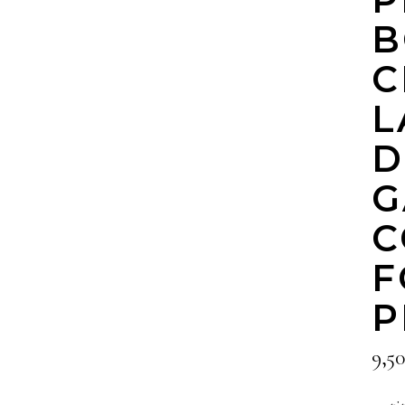
B
C
L
D
G
C
F
P
9,50