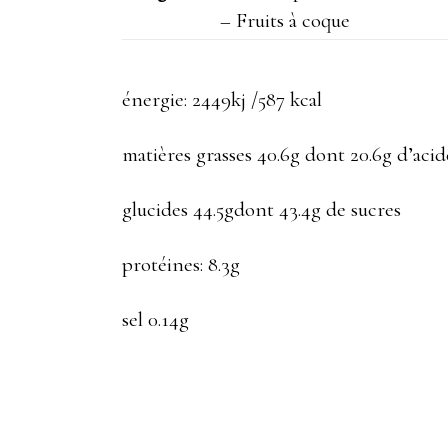
– Fruits à coque
énergie: 2449kj /587 kcal
matières grasses 40.6g dont 20.6g d’acid
glucides 44.5gdont 43.4g de sucres
protéines: 8.3g
sel 0.14g