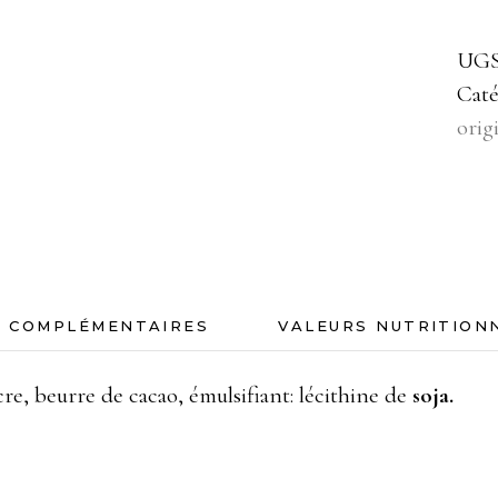
UGS
Caté
orig
S COMPLÉMENTAIRES
VALEURS NUTRITION
re, beurre de cacao, émulsifiant: lécithine de
soja.