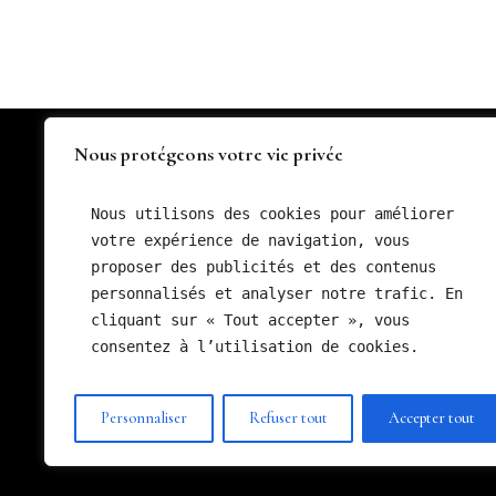
Nous protégeons votre vie privée
FRANCK-KESTENER
Nous utilisons des cookies pour améliorer 
votre expérience de navigation, vous 
proposer des publicités et des contenus 
personnalisés et analyser notre trafic. En 
Meilleur Ouvrier de France Chocolati
cliquant sur « Tout accepter », vous 
Confiseur
consentez à l’utilisation de cookies.
Champion du Monde de Pâtisserie
Personnaliser
Refuser tout
Accepter tout