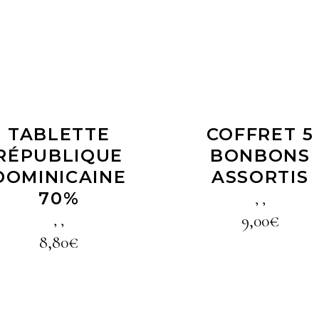
LIRE LA SUITE
LIRE LA SUITE
TABLETTE
COFFRET 5
RÉPUBLIQUE
BONBONS
DOMINICAINE
ASSORTIS
70%
,
,
9,00
€
,
,
8,80
€