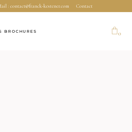
ail :
contact@franck-kestener.com
Contact
S BROCHURES
0
No products in the cart.
E