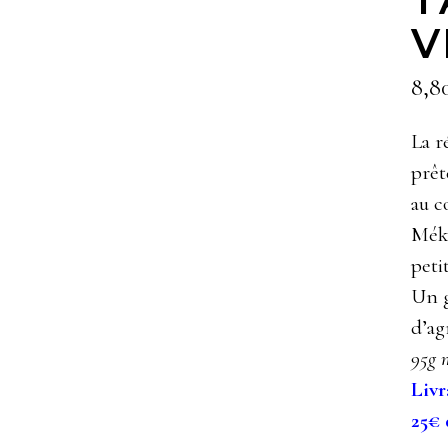
V
8,8
La r
prêt
au c
Méko
peti
Un g
d’ag
95g m
Livr
25€ 