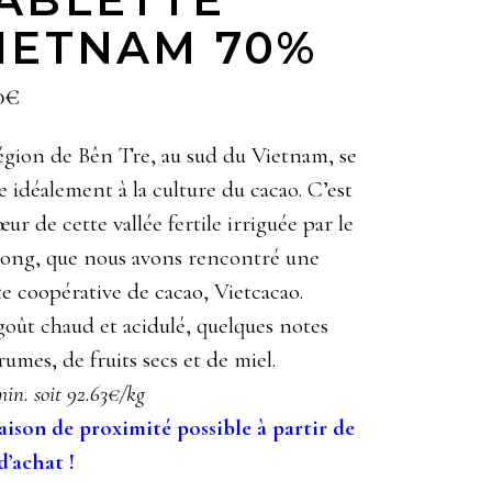
IETNAM 70%
0
€
égion de Bên Tre, au sud du Vietnam, se
e idéalement à la culture du cacao. C’est
œur de cette vallée fertile irriguée par le
ng, que nous avons rencontré une
te coopérative de cacao, Vietcacao.
oût chaud et acidulé, quelques notes
rumes, de fruits secs et de miel.
in. soit 92.63€/kg
aison de proximité possible à partir de
d’achat !