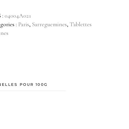
 :
04004A021
gories :
Paris
,
Sarreguemines
,
Tablettes
ines
NELLES POUR 100G