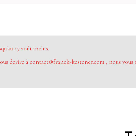
u'au 17 août inclus.
ous écrire à contact@franck-kestener.com , nous vous 
T