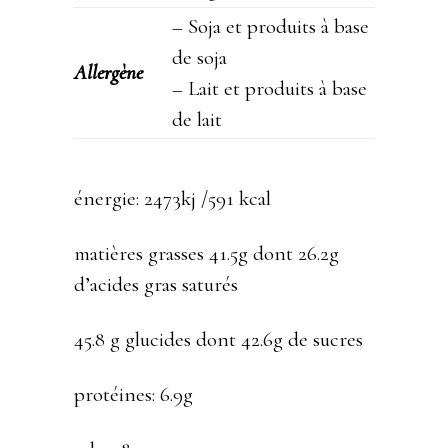
– Soja et produits à base
de soja
Allergène
– Lait et produits à base
de lait
énergie: 2473kj /591 kcal
matières grasses 41.5g dont 26.2g
d’acides gras saturés
45.8 g glucides dont 42.6g de sucres
protéines: 6.9g