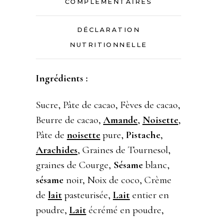
COMPLÉMENTAIRES
DÉCLARATION
NUTRITIONNELLE
Ingrédients :
Sucre, Pâte de cacao, Fèves de cacao,
Beurre de cacao,
Amande
,
Noisette
,
Pâte de
noisette
pure,
Pistache
,
Arachides
, Graines de Tournesol,
graines de Courge,
Sésame
blanc,
sésame
noir, Noix de coco, Crème
de
lait
pasteurisée,
Lait
entier en
poudre,
Lait
écrémé en poudre,