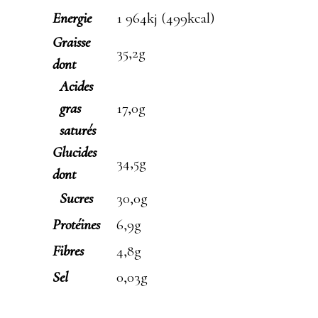
Energie
1 964kj (499kcal)
Graisse
35,2g
dont
Acides
gras
17,0g
saturés
Glucides
34,5g
dont
Sucres
30,0g
Protéines
6,9g
Fibres
4,8g
Sel
0,03g