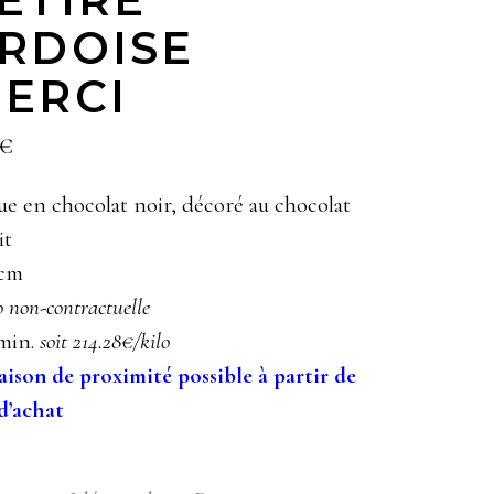
RDOISE
ERCI
€
ue en chocolat noir, décoré au chocolat
it
 cm
o non-contractuelle
min.
soit 214.28€/kilo
aison de proximité possible à partir de
d’achat