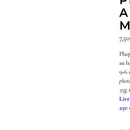
A
M
7,50
Plaq
au la
9×6
phot
35g 
Livr
25€ 