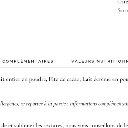
Caté
Sar
S COMPLÉMENTAIRES
VALEURS NUTRITION
ait
entier en poudre
,
Pâte de cacao,
Lait
écrémé en poud
lergènes, se reporter à la partie : Informations complémentai
le et sublimer les textures, nous vous conseillons de l