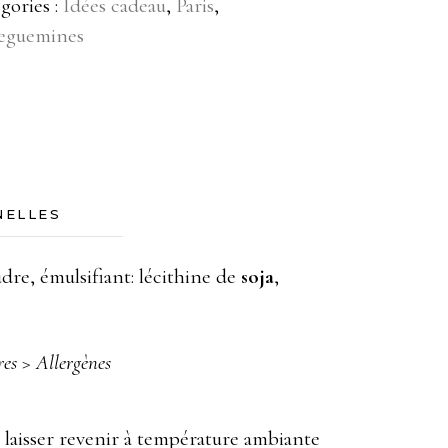
gories :
Idées cadeau
,
Paris
,
reguemines
NELLES
re, émulsifiant: lécithine de
soja
,
res > Allergènes
e laisser revenir à température ambiante