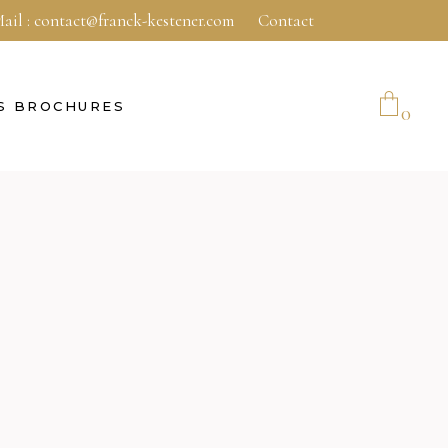
ail :
contact@franck-kestener.com
Contact
S BROCHURES
0
No products in the cart.
E