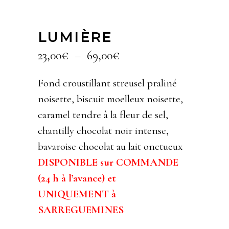
LUMIÈRE
Plage
23,00
€
–
69,00
€
de
prix :
Fond croustillant streusel praliné
23,00€
noisette, biscuit moelleux noisette,
à
caramel tendre à la fleur de sel,
69,00€
chantilly chocolat noir intense,
bavaroise chocolat au lait onctueux
DISPONIBLE sur COMMANDE
(24 h à l’avance) et
UNIQUEMENT à
SARREGUEMINES