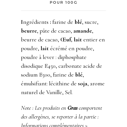
POUR 100G
I
ngrédients
:
farine de
blé
, sucre,
beurre
, pâte de cacao,
amande
,
beurre de cacao,
Œuf, lait
entier en
poudre,
lait
écrémé en poudre,
poudre à lever : diphosphate
disodique E450, carbonate acide de
sodium E500, farine de
blé
,
émulsifiant: lécithine de
soja
, arome
naturel de Vanille, Sel.
Note : Les produits en
Gras
comportent
des allergènes, se reporter à la partie :
Informations complémentaires >