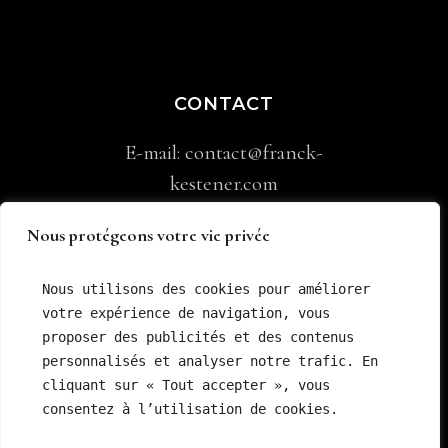
CONTACT
E-mail:
contact@franck-
kestener.com
Nous protégeons votre vie privée
Mentions légales
–
CGV
–
Politique
Nous utilisons des cookies pour améliorer 
votre expérience de navigation, vous 
de confidentialité
proposer des publicités et des contenus 
personnalisés et analyser notre trafic. En 
cliquant sur « Tout accepter », vous 
Copyright Franck Kestener
consentez à l’utilisation de cookies.